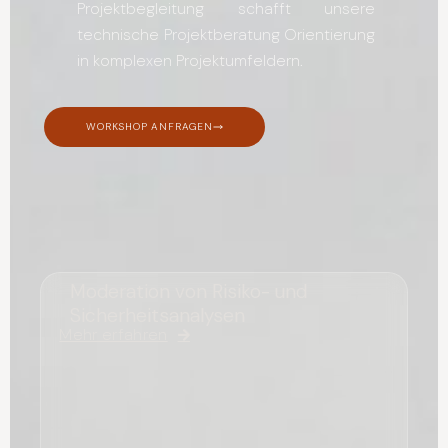
Projektbegleitung schafft unsere
technische Projektberatung Orientierung
in komplexen Projektumfeldern.
WORKSHOP ANFRAGEN
Moderation von Risiko- und
Sicherheitsanalysen
Mehr erfahren